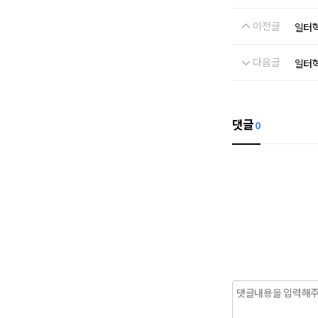
이전글
일터혁
다음글
일터혁
댓글
0