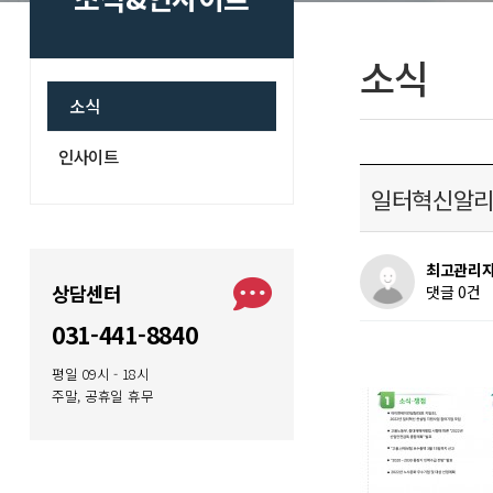
소식
소식
인사이트
일터혁신알리미
최고관리
상담센터
댓글 0건
031-441-8840
평일 09시 - 18시
주말, 공휴일 휴무