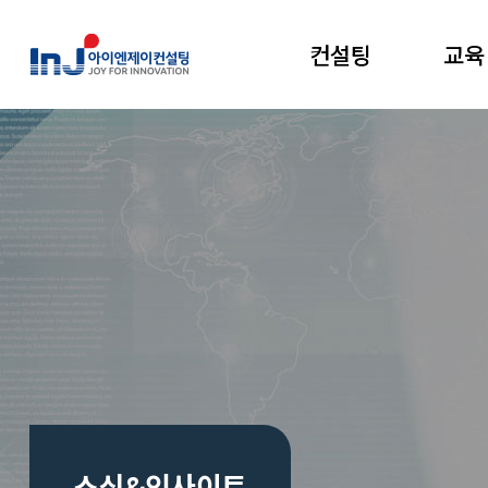
컨설팅
교육
소식&인사이트