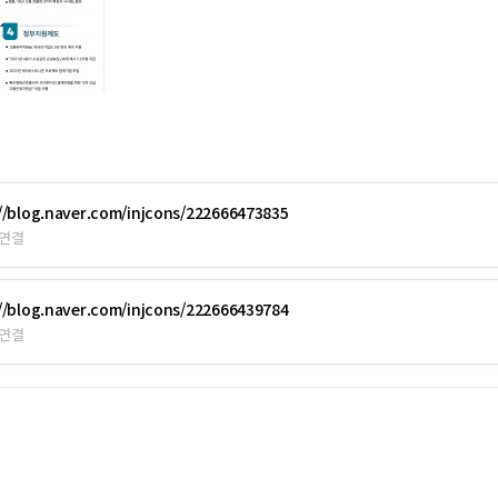
//blog.naver.com/injcons/222666473835
 연결
//blog.naver.com/injcons/222666439784
 연결