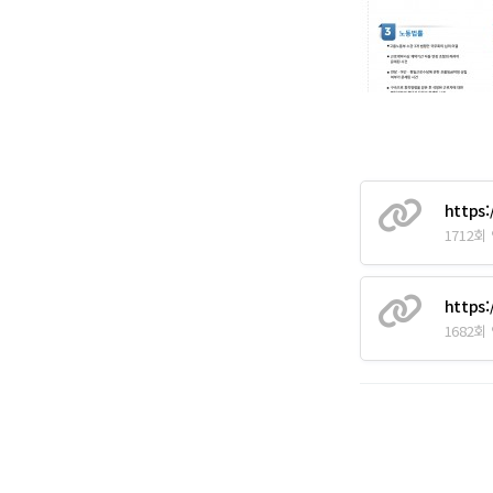
https:
1712회
https:
1682회