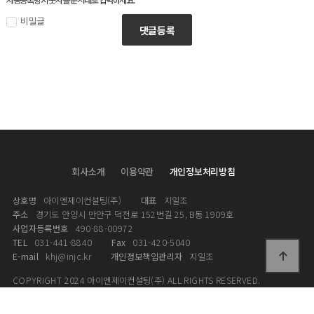
자동등록방지 숫자를 순서대로 입력하세요.
비밀글
댓글등록
회사소개
이용약관
개인정보처리방침
상호명
아이엔제이컨설팅(주)
대표
지일조
주소
경기도 안양시 만안구 덕천로 152번길 25, B동 1909호
사업자등록번호
490-88-00972
TEL
031-441-8840
Fax
031-420-5040
E-mail
khj@injc.kr
개인정보책임관리자
지일조
COPYRIGHT 2024 아이엔제이컨설팅(주) ALL RIGHTS RESERVED.